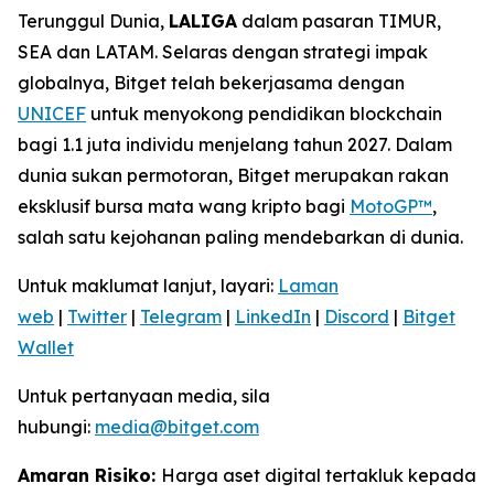
Terunggul Dunia,
LALIGA
dalam pasaran TIMUR,
SEA dan LATAM. Selaras dengan strategi impak
globalnya, Bitget telah bekerjasama dengan
UNICEF
untuk menyokong pendidikan blockchain
bagi 1.1 juta individu menjelang tahun 2027. Dalam
dunia sukan permotoran, Bitget merupakan rakan
eksklusif bursa mata wang kripto bagi
MotoGP™
,
salah satu kejohanan paling mendebarkan di dunia.
Untuk maklumat lanjut, layari:
Laman
web
|
Twitter
|
Telegram
|
LinkedIn
|
Discord
|
Bitget
Wallet
Untuk pertanyaan media, sila
hubungi:
media@bitget.com
Amaran Risiko:
Harga aset digital tertakluk kepada