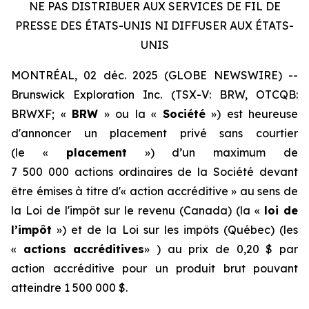
NE PAS DISTRIBUER AUX SERVICES DE FIL DE
PRESSE DES ÉTATS-UNIS NI DIFFUSER AUX ÉTATS-
UNIS
MONTRÉAL, 02 déc. 2025 (GLOBE NEWSWIRE) --
Brunswick Exploration Inc. (TSX-V: BRW, OTCQB:
BRWXF; «
BRW
» ou la «
Société
») est heureuse
d'annoncer un placement privé sans courtier
(le «
placement
») d’un maximum de
7 500 000 actions ordinaires de la Société devant
être émises à titre d'« action accréditive » au sens de
la
Loi de l'impôt sur le revenu
(Canada) (la «
loi de
l’impôt
») et de la
Loi sur les impôts
(Québec) (les
«
actions accréditives
» ) au prix de 0,20 $ par
action accréditive pour un produit brut pouvant
atteindre 1 500 000 $.