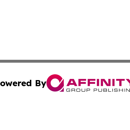
owered By
ubmit Press Release
Terms & Conditions
Copyright/DMCA
. dba Affinity Group Publishing & American Samoa Industry