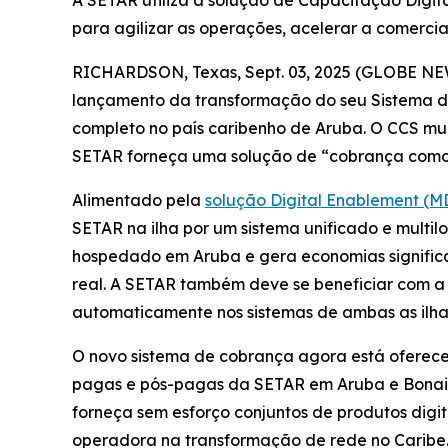
A SETAR utiliza a solução de Capacitação Digit
para agilizar as operações, acelerar a comercia
RICHARDSON, Texas, Sept. 03, 2025 (GLOBE NEWS
lançamento da transformação do seu Sistema d
completo no país caribenho de Aruba. O CCS mul
SETAR forneça uma solução de “cobrança como s
Alimentado pela
solução Digital Enablement (M
SETAR na ilha por um sistema unificado e multil
hospedado em Aruba e gera economias signific
real. A SETAR também deve se beneficiar com a
automaticamente nos sistemas de ambas as ilha
O novo sistema de cobrança agora está oferecen
pagas e pós-pagas da SETAR em Aruba e Bonair
forneça sem esforço conjuntos de produtos digi
operadora na transformação de rede no Caribe