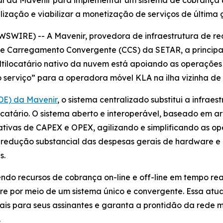
al da Mavenir para implementar um sistema de cobrança un
lização e viabilizar a monetização de serviços de última
WIRE) -- A Mavenir, provedora de infraestrutura de red
e Carregamento Convergente (CCS) da SETAR, a principa
tilocatário nativo da nuvem está apoiando as operações 
erviço” para a operadora móvel KLA na ilha vizinha de 
DE) da Mavenir
, o sistema centralizado substitui a infra
ocatário. O sistema aberto e interoperável, baseado em ar
ativas de CAPEX e OPEX, agilizando e simplificando as 
 redução substancial das despesas gerais de hardware e
s.
do recursos de cobrança on-line e off-line em tempo real
e por meio de um sistema único e convergente. Essa atu
tais para seus assinantes e garanta a prontidão da rede
.