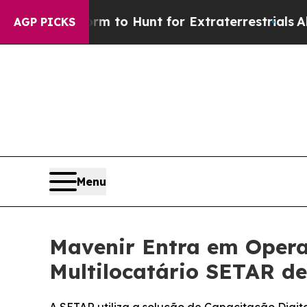
n Lifeform to Hunt for Extraterrestrials
About Thr
AGP PICKS
Menu
Mavenir Entra em Oper
Multilocatário SETAR d