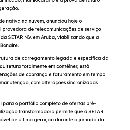
ificado, multilocatário e à prova de futuro
 geração.
e nativa na nuvem, anunciou hoje o
l provedora de telecomunicações de serviço
da SETAR N.V. em Aruba, viabilizando que a
Bonaire.
estrutura de carregamento legada e específica da
quitetura totalmente em contêiner, está
operações de cobrança e faturamento em tempo
 manutenção, com alterações sincronizadas
 para o portfólio completo de ofertas pré-
alização transformadora permite que a SETAR
 móvel de última geração durante a jornada da