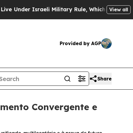
er Israeli Military Rule, Which Offers Them few, 
View all
Provided by AGP
Share
amento Convergente e