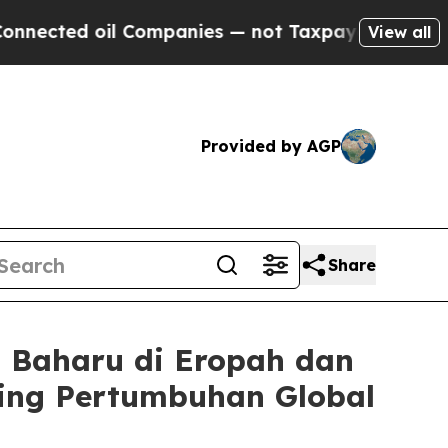
d oil Companies — not Taxpayers — the Chance to
View all
Provided by AGP
Share
 Baharu di Eropah dan
ing Pertumbuhan Global