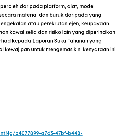
peroleh daripada platform, alat, model
 secara material dan buruk daripada yang
pengekalan atau perekrutan ejen, keupayaan
kawal selia dan risiko lain yang diperincikan
 terhad kepada Laporan Suku Tahunan yang
i kewajipan untuk mengemas kini kenyataan ini
entNg/b4077899-a7d3-47bf-b448-