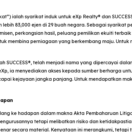
ikat”) ialah syarikat induk untuk eXp Realty® dan SUCCES
n lebih 83,000 ejen di 29 buah negara. Sebagai syarika
en, perkongsian hasil, peluang pemilikan ekuiti terbaik
tuk membina perniagaan yang berkembang maju. Untuk ma
alah SUCCESS®, telah menjadi nama yang dipercayai dal
eXp, ia menyediakan akses kepada sumber berharga unt
i kejayaan jangka panjang. Untuk mendapatkan maklum
dapan
ang ke hadapan dalam makna Akta Pembaharuan Litigasi S
gurusannya tetapi melibatkan risiko dan ketidakpastian
nar secara material. Kenyataan ini merangkumi, tetapi