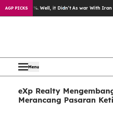
40%. Well, it Didn’t
As war With Iran Drove oil
AGP PICKS
Menu
eXp Realty Mengembang
Merancang Pasaran Ket