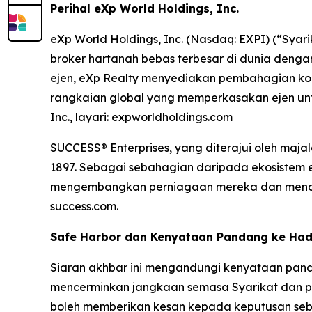
Perihal eXp World Holdings, Inc.
eXp World Holdings, Inc. (Nasdaq: EXPI) (“Syar
broker hartanah bebas terbesar di dunia denga
ejen, eXp Realty menyediakan pembahagian komis
rangkaian global yang memperkasakan ejen un
Inc., layari: expworldholdings.com
SUCCESS® Enterprises, yang diterajui oleh maj
1897. Sebagai sebahagian daripada ekosistem 
mengembangkan perniagaan mereka dan mencapa
success.com.
Safe Harbor dan Kenyataan Pandang ke Ha
Siaran akhbar ini mengandungi kenyataan pand
mencerminkan jangkaan semasa Syarikat dan pen
boleh memberikan kesan kepada keputusan sebe