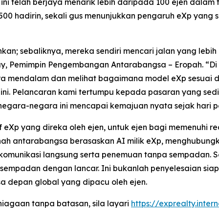
ni telah berjaya menarik lebih daripada 100 ejen dala
0 hadirin, sekali gus menunjukkan pengaruh eXp yang s
nkan; sebaliknya, mereka sendiri mencari jalan yang lebi
ay, Pemimpin Pengembangan Antarabangsa – Eropah. “Di 
a mendalam dan melihat bagaimana model eXp sesuai den
 Pelancaran kami tertumpu kepada pasaran yang sedia
negara-negara ini mencapai kemajuan nyata sejak hari 
if eXp yang direka oleh ejen, untuk ejen bagi memenuhi r
tanah antarabangsa berasaskan AI milik eXp, menghubung
komunikasi langsung serta penemuan tanpa sempadan. Sel
mpadan dengan lancar. Ini bukanlah penyelesaian siap 
a depan global yang dipacu oleh ejen.
agaan tanpa batasan, sila layari
https://exprealty.inter