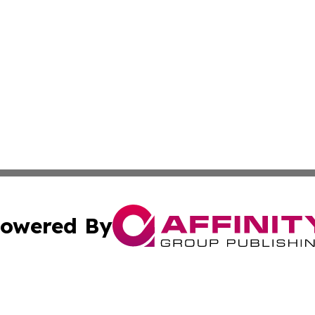
owered By
ubmit Press Release
Terms & Conditions
Copyright/DMCA
. dba Affinity Group Publishing & American Samoa Industry