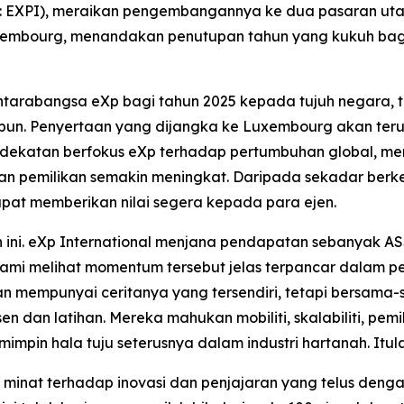
aq: EXPI), meraikan pengembangannya ke dua pasaran uta
mbourg, menandakan penutupan tahun yang kukuh bagi
arabangsa eXp bagi tahun 2025 kepada tujuh negara, ter
epun. Penyertaan yang dijangka ke Luxembourg akan terus
ndekatan berfokus eXp terhadap pertumbuhan global, men
i dan pemilikan semakin meningkat. Daripada sekadar be
pat memberikan nilai segera kepada para ejen.
ni. eXp International menjana pendapatan sebanyak AS$
ami melihat momentum tersebut jelas terpancar dalam pe
ran mempunyai ceritanya yang tersendiri, tetapi bersama-
en dan latihan. Mereka mahukan mobiliti, skalabiliti, pem
mpin hala tuju seterusnya dalam industri hartanah. Itula
, minat terhadap inovasi dan penjajaran yang telus denga