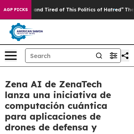
e Sick and Tired of This Politics of Hatred”
The Story 
AGP PICKS
Zena AI de ZenaTech
lanza una iniciativa de
computación cuántica
para aplicaciones de
drones de defensa y