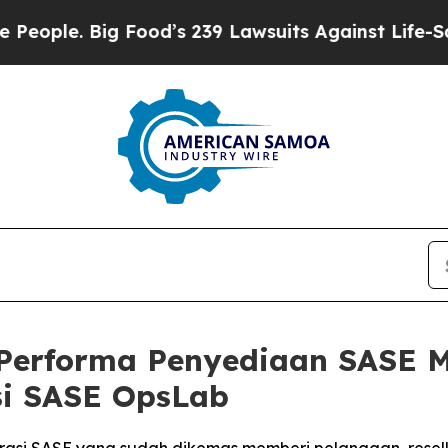
le. Big Food’s 239 Lawsuits Against Life-Saving 
Performa Penyediaan SASE Me
si SASE OpsLab