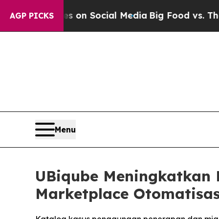
l Messages on Social Media
Big Food vs. The Peop
AGP PICKS
Menu
UBiqube Meningkatkan 
Marketplace Otomatisa