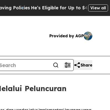
Policies
He’s Eligible for Up to $480,000 After B
View all
Provided by AGP
Share
lalui Peluncuran