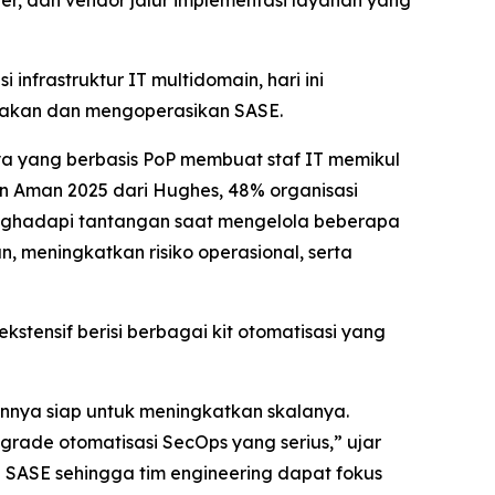
r, dan vendor jalur implementasi layanan yang
nfrastruktur IT multidomain, hari ini
diakan dan mengoperasikan SASE.
ya yang berbasis PoP membuat staf IT memikul
an Aman 2025
dari Hughes, 48% organisasi
enghadapi tantangan saat mengelola beberapa
n, meningkatkan risiko operasional, serta
ensif berisi berbagai kit otomatisasi yang
nya siap untuk meningkatkan skalanya.
rade otomatisasi SecOps yang serius,” ujar
 SASE sehingga tim engineering dapat fokus