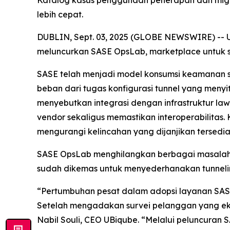
Katalog kasus penggunaan penerapan dan migra
lebih cepat.
DUBLIN, Sept. 03, 2025 (GLOBE NEWSWIRE) -- UBi
meluncurkan SASE OpsLab, marketplace untuk s
SASE telah menjadi model konsumsi keamanan si
beban dari tugas konfigurasi tunnel yang menyi
menyebutkan integrasi dengan infrastruktur l
vendor sekaligus memastikan interoperabilitas. 
mengurangi kelincahan yang dijanjikan tersedia
SASE OpsLab menghilangkan berbagai masalah te
sudah dikemas untuk menyederhanakan tunneling
“Pertumbuhan pesat dalam adopsi layanan SAS
Setelah mengadakan survei pelanggan yang ekst
Nabil Souli, CEO UBiqube. “Melalui peluncuran