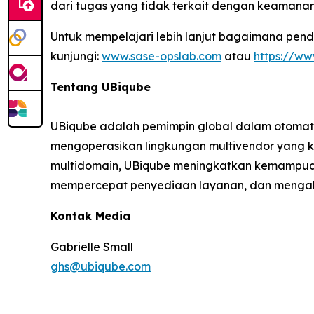
dari tugas yang tidak terkait dengan keaman
Untuk mempelajari lebih lanjut bagaimana pe
kunjungi:
www.sase-opslab.com
atau
https://w
Tentang UBiqube
UBiqube adalah pemimpin global dalam otomatis
mengoperasikan lingkungan multivendor yang ko
multidomain, UBiqube meningkatkan kemampuan 
mempercepat penyediaan layanan, dan mengaks
Kontak Media
Gabrielle Small
ghs@ubiqube.com