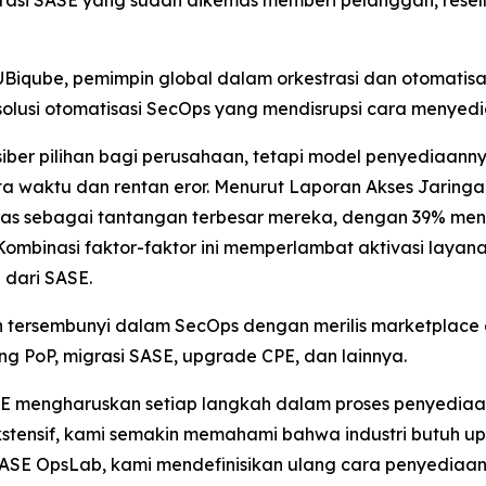
si SASE yang sudah dikemas memberi pelanggan, reselle
qube, pemimpin global dalam orkestrasi dan otomatisasi i
olusi otomatisasi SecOps yang mendisrupsi cara menye
ber pilihan bagi perusahaan, tetapi model penyediaann
ta waktu dan rentan eror. Menurut
Laporan Akses Jaring
awas sebagai tantangan terbesar mereka, dengan 39% m
Kombinasi faktor-faktor ini memperlambat aktivasi layana
 dari SASE.
rsembunyi dalam SecOps dengan merilis marketplace ekst
 PoP, migrasi SASE, upgrade CPE, dan lainnya.
E mengharuskan setiap langkah dalam proses penyediaan
ensif, kami semakin memahami bahwa industri butuh upg
 SASE OpsLab, kami mendefinisikan ulang cara penyediaan