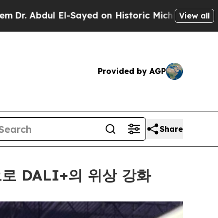
 on Historic Michigan Win: “People Are Sick and 
View all
Provided by AGP
Share
으로 DALI+의 위상 강화