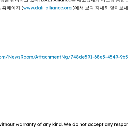
 홈페이지 (
www.dali-alliance.org
)에서 보다 자세히 알아보
.com/NewsRoom/AttachmentNg/748de591-68e5-4549-9b5
without warranty of any kind. We do not accept any responsib